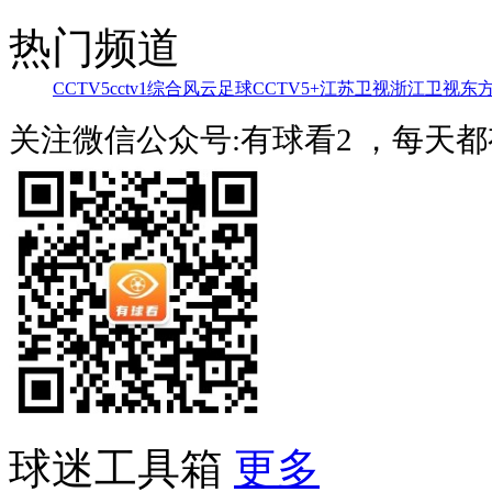
热门频道
CCTV5
cctv1综合
风云足球
CCTV5+
江苏卫视
浙江卫视
东
关注微信公众号:有球看2 ，每天
球迷工具箱
更多