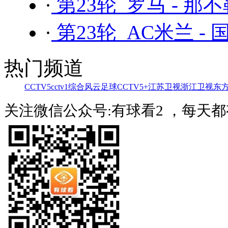
·
第23轮 罗马 - 那
·
第23轮 AC米兰 -
热门频道
CCTV5
cctv1综合
风云足球
CCTV5+
江苏卫视
浙江卫视
东
关注微信公众号:有球看2 ，每天