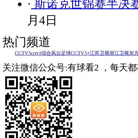
·
斯诺克世锦赛半决赛
月4日
热门频道
CCTV5
cctv1综合
风云足球
CCTV5+
江苏卫视
浙江卫视
东
关注微信公众号:有球看2 ，每天