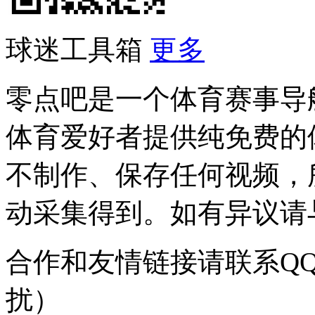
球迷工具箱
更多
零点吧是一个体育赛事导
体育爱好者提供纯免费的
不制作、保存任何视频，
动采集得到。如有异议请与我
合作和友情链接请联系QQ：
扰）