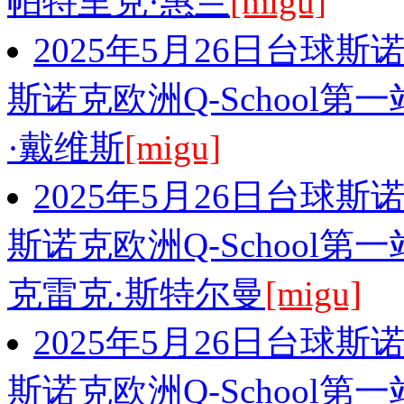
帕特里克·惠兰
[migu]
2025年5月26日台球斯
斯诺克欧洲Q-School第
·戴维斯
[migu]
2025年5月26日台球斯
斯诺克欧洲Q-School第一
克雷克·斯特尔曼
[migu]
2025年5月26日台球斯
斯诺克欧洲Q-School第