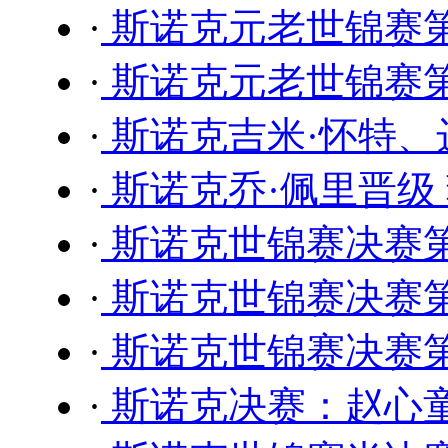
·
斯诺克元老世锦赛
·
斯诺克元老世锦赛
·
斯诺克吉米·怀特
·
斯诺克乔·佩里晋级
·
斯诺克世锦赛决赛第
·
斯诺克世锦赛决赛第
·
斯诺克世锦赛决赛第
·
斯诺克决赛：赵心