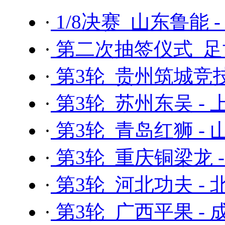
·
1/8决赛 山东鲁能 
·
第二次抽签仪式 足协
·
第3轮 贵州筑城竞技
·
第3轮 苏州东吴 -
·
第3轮 青岛红狮 -
·
第3轮 重庆铜梁龙 
·
第3轮 河北功夫 -
·
第3轮 广西平果 -