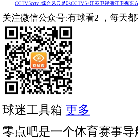
CCTV5
cctv1综合
风云足球
CCTV5+
江苏卫视
浙江卫视
东
关注微信公众号:有球看2 ，每天
球迷工具箱
更多
零点吧是一个体育赛事导