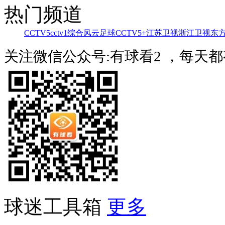
热门频道
CCTV5
cctv1综合
风云足球
CCTV5+
江苏卫视
浙江卫视
东
关注微信公众号:有球看2 ，每天
球迷工具箱
更多