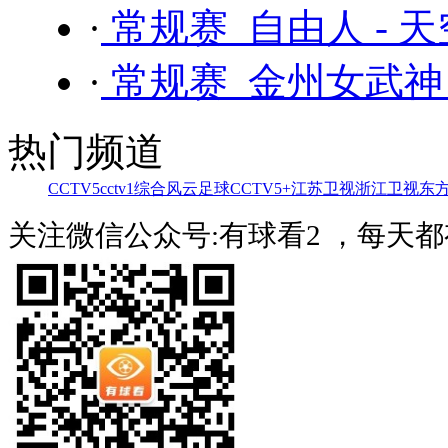
·
常规赛 自由人 - 
·
常规赛 金州女武神 
热门频道
CCTV5
cctv1综合
风云足球
CCTV5+
江苏卫视
浙江卫视
东
关注微信公众号:有球看2 ，每天