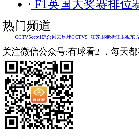
·
F1英国大奖赛排位赛
热门频道
CCTV5
cctv1综合
风云足球
CCTV5+
江苏卫视
浙江卫视
东
关注微信公众号:有球看2 ，每天