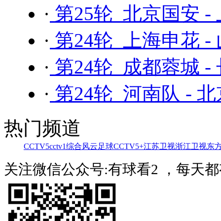
·
第25轮 北京国安 -
·
第24轮 上海申花 -
·
第24轮 成都蓉城 -
·
第24轮 河南队 - 
热门频道
CCTV5
cctv1综合
风云足球
CCTV5+
江苏卫视
浙江卫视
东
关注微信公众号:有球看2 ，每天