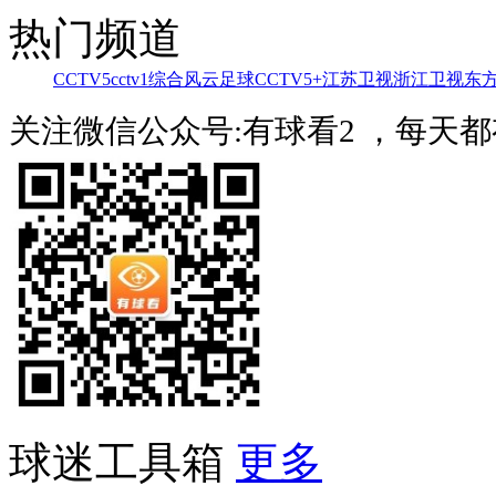
热门频道
CCTV5
cctv1综合
风云足球
CCTV5+
江苏卫视
浙江卫视
东
关注微信公众号:有球看2 ，每天
球迷工具箱
更多