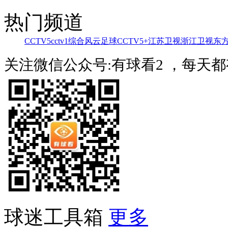
热门频道
CCTV5
cctv1综合
风云足球
CCTV5+
江苏卫视
浙江卫视
东
关注微信公众号:有球看2 ，每天
球迷工具箱
更多