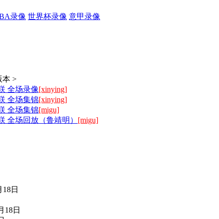
CBA录像
世界杯录像
意甲录像
本 >
南联 全场录像
[xinying]
南联 全场集锦
[xinying]
南联 全场集锦
[migu]
南联 全场回放（鲁靖明）
[migu]
月18日
月18日