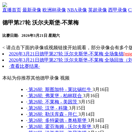
直播首页
最新录像
欧洲杯录像
NBA录像
英超录像
西甲录像
德甲第27轮 沃尔夫斯堡-不莱梅
比赛日期: 2026年3月21日 星期六
< 请点击下面的录像或视频链接开始观看，部分录像会有多个版
2026年3月21日德甲第27轮 沃尔夫斯堡-不莱梅 全场集锦
[mig
2026年3月21日德甲第27轮 沃尔夫斯堡-不莱梅 全场回放（
·查看比赛结果·
本站为你推荐其他德甲录像 视频
·
第26轮 斯图加特 - 莱比锡红牛
3月16日
·
第26轮 弗莱堡 - 柏林联合
3月16日
·
第26轮 不莱梅 - 美因茨
3月15日
·
第26轮 汉堡 - 科隆
3月15日
·
第26轮 勒沃库森 - 拜仁
3月14日
·
第26轮 多特蒙德 - 奥格斯堡
3月14日
·
第26轮 霍芬海姆 - 沃尔夫斯堡
3月14日