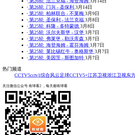
·
第26轮 法兰克福 - 海登海姆
3月14日
·
第26轮 门兴 - 圣保利
3月14日
·
第25轮 柏林联合 - 不莱梅
3月9日
·
第25轮 圣保利 - 法兰克福
3月8日
·
第25轮 科隆 - 多特蒙德
3月8日
·
第25轮 沃尔夫斯堡 - 汉堡
3月7日
·
第25轮 弗莱堡 - 勒沃库森
3月7日
·
第25轮 海登海姆 - 霍芬海姆
3月7日
·
第25轮 莱比锡红牛 - 奥格斯堡
3月7日
·
第25轮 美因茨 - 斯图加特
3月7日
热门频道
CCTV5
cctv1综合
风云足球
CCTV5+
江苏卫视
浙江卫视
东
关注微信公众号:有球看2 ，每天都有球看