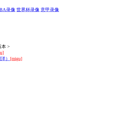
CBA录像
世界杯录像
意甲录像
本 >
u]
刘洋）
[migu]