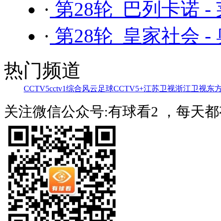
·
第28轮 巴列卡诺 -
·
第28轮 皇家社会 -
热门频道
CCTV5
cctv1综合
风云足球
CCTV5+
江苏卫视
浙江卫视
东
关注微信公众号:有球看2 ，每天