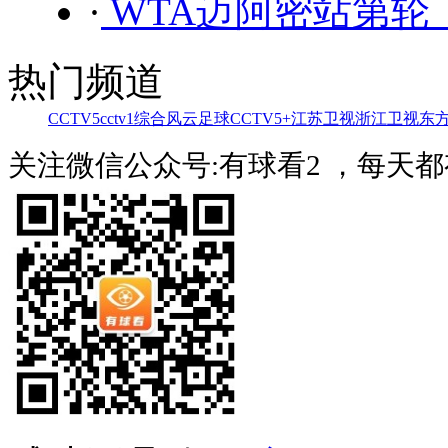
·
WTA迈阿密站第轮 
热门频道
CCTV5
cctv1综合
风云足球
CCTV5+
江苏卫视
浙江卫视
东
关注微信公众号:有球看2 ，每天