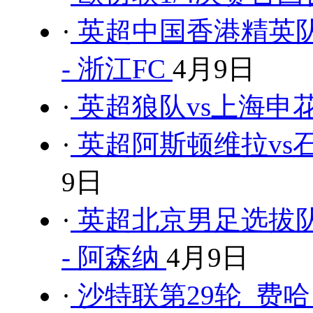
·
英超中国香港精英队
- 浙江FC
4月9日
·
英超狼队vs上海申花
·
英超阿斯顿维拉vs石
9日
·
英超北京男足选拔队
- 阿森纳
4月9日
·
沙特联第29轮 费哈