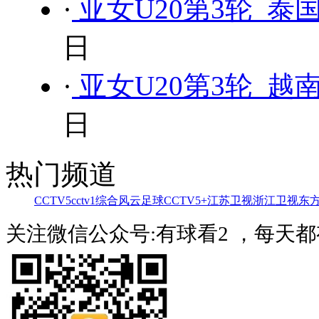
·
亚女U20第3轮 泰国
日
·
亚女U20第3轮 越南
日
热门频道
CCTV5
cctv1综合
风云足球
CCTV5+
江苏卫视
浙江卫视
东
关注微信公众号:有球看2 ，每天