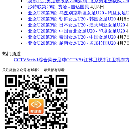
·
英超北京男足选拔队vs阿森纳 北京男足选拔队 - 
·
沙特联第29轮 费哈 - 吉达国民
4月8日
·
亚女U20第3轮 乌兹别克斯坦女足U20 - 约旦女足U
·
亚女U20第3轮 朝鲜女足U20 - 韩国女足U20
4月8
·
亚女U20第3轮 日本女足U20 - 澳大利亚女足U20
·
亚女U20第3轮 中国台北女足U20 - 印度女足U20
·
亚女U20第3轮 泰国女足U20 - 中国女足U20
4月7
·
亚女U20第3轮 越南女足U20 - 孟加拉国U20
4月7
热门频道
CCTV5
cctv1综合
风云足球
CCTV5+
江苏卫视
浙江卫视
东
关注微信公众号:有球看2 ，每天都有球看