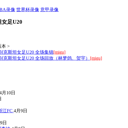
CBA录像
世界杯录像
意甲录像
坦女足U20
本 >
乌兹别克斯坦女足U20 全场集锦
[migu]
-乌兹别克斯坦女足U20 全场回放（林梦鸽、贺宇）
[migu]
4月10日
日
浙江FC
4月9日
9日