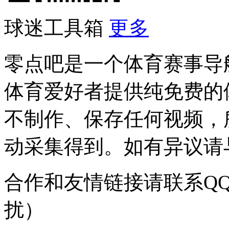
球迷工具箱
更多
零点吧是一个体育赛事导
体育爱好者提供纯免费的
不制作、保存任何视频，
动采集得到。如有异议请与我
合作和友情链接请联系QQ：
扰）