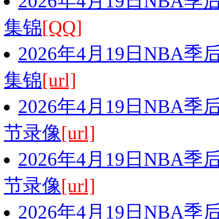
2026年4月19日NBA
集锦
[QQ]
2026年4月19日NBA
集锦
[url]
2026年4月19日NBA
节录像
[url]
2026年4月19日NBA
节录像
[url]
2026年4月19日NBA