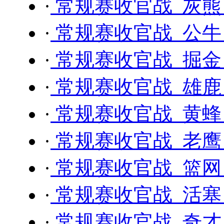
·
常规赛收官战 灰熊 
·
常规赛收官战 公牛 
·
常规赛收官战 掘金 
·
常规赛收官战 雄鹿 -
·
常规赛收官战 黄蜂 
·
常规赛收官战 老鹰 
·
常规赛收官战 篮网 
·
常规赛收官战 活塞 
·
常规赛收官战 奇才 