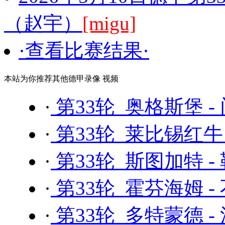
（赵宇）
[migu]
·查看比赛结果·
本站为你推荐其他德甲录像 视频
·
第33轮 奥格斯堡 -
·
第33轮 莱比锡红牛 
·
第33轮 斯图加特 -
·
第33轮 霍芬海姆 -
·
第33轮 多特蒙德 -