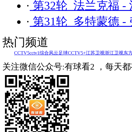
·
第32轮 法兰克福 -
·
第31轮 多特蒙德 -
热门频道
CCTV5
cctv1综合
风云足球
CCTV5+
江苏卫视
浙江卫视
东
关注微信公众号:有球看2 ，每天