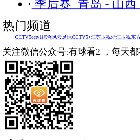
·
季后赛 青岛 - 山西
热门频道
CCTV5
cctv1综合
风云足球
CCTV5+
江苏卫视
浙江卫视
东
关注微信公众号:有球看2 ，每天