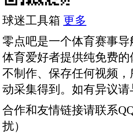
球迷工具箱
更多
零点吧是一个体育赛事导
体育爱好者提供纯免费的
不制作、保存任何视频，
动采集得到。如有异议请与我
合作和友情链接请联系QQ：
扰）