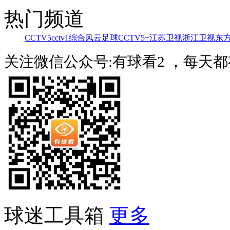
热门频道
CCTV5
cctv1综合
风云足球
CCTV5+
江苏卫视
浙江卫视
东
关注微信公众号:有球看2 ，每天
球迷工具箱
更多