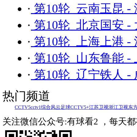
·
第10轮 云南玉昆 -
·
第10轮 北京国安 -
·
第10轮 上海上港 
·
第10轮 山东鲁能 -
·
第10轮 辽宁铁人 -
热门频道
CCTV5
cctv1综合
风云足球
CCTV5+
江苏卫视
浙江卫视
东
关注微信公众号:有球看2 ，每天