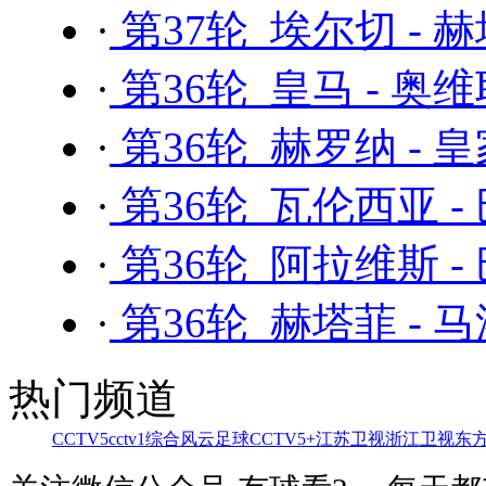
·
第37轮 埃尔切 - 
·
第36轮 皇马 - 奥
·
第36轮 赫罗纳 - 
·
第36轮 瓦伦西亚 -
·
第36轮 阿拉维斯 -
·
第36轮 赫塔菲 - 
热门频道
CCTV5
cctv1综合
风云足球
CCTV5+
江苏卫视
浙江卫视
东