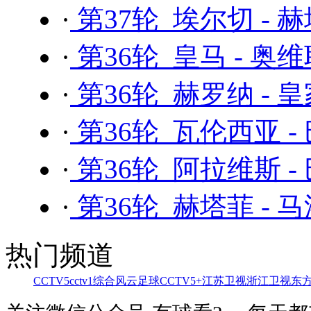
·
第37轮 埃尔切 - 
·
第36轮 皇马 - 奥
·
第36轮 赫罗纳 - 
·
第36轮 瓦伦西亚 -
·
第36轮 阿拉维斯 -
·
第36轮 赫塔菲 - 
热门频道
CCTV5
cctv1综合
风云足球
CCTV5+
江苏卫视
浙江卫视
东