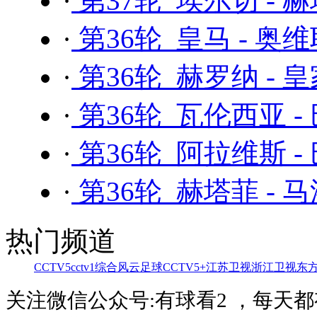
·
第37轮 埃尔切 - 
·
第36轮 皇马 - 奥
·
第36轮 赫罗纳 - 
·
第36轮 瓦伦西亚 -
·
第36轮 阿拉维斯 -
·
第36轮 赫塔菲 - 
热门频道
CCTV5
cctv1综合
风云足球
CCTV5+
江苏卫视
浙江卫视
东
关注微信公众号:有球看2 ，每天