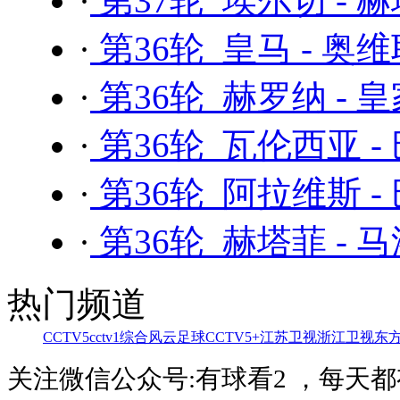
·
第37轮 埃尔切 - 
·
第36轮 皇马 - 奥
·
第36轮 赫罗纳 - 
·
第36轮 瓦伦西亚 -
·
第36轮 阿拉维斯 -
·
第36轮 赫塔菲 - 
热门频道
CCTV5
cctv1综合
风云足球
CCTV5+
江苏卫视
浙江卫视
东
关注微信公众号:有球看2 ，每天