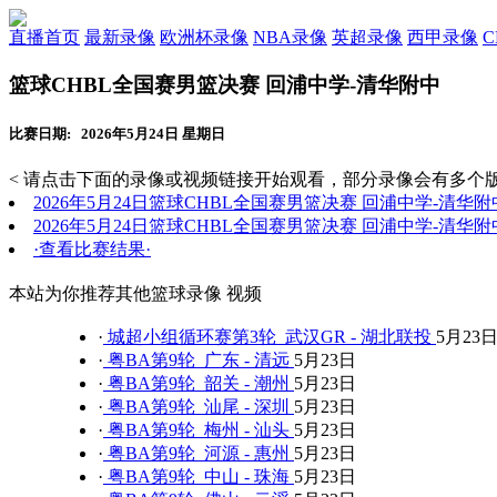
直播首页
最新录像
欧洲杯录像
NBA录像
英超录像
西甲录像
篮球CHBL全国赛男篮决赛 回浦中学-清华附中
比赛日期: 2026年5月24日 星期日
< 请点击下面的录像或视频链接开始观看，部分录像会有多个版
2026年5月24日篮球CHBL全国赛男篮决赛 回浦中学-清华
2026年5月24日篮球CHBL全国赛男篮决赛 回浦中学-清华
·查看比赛结果·
本站为你推荐其他篮球录像 视频
·
城超小组循环赛第3轮 武汉GR - 湖北联投
5月23
·
粤BA第9轮 广东 - 清远
5月23日
·
粤BA第9轮 韶关 - 潮州
5月23日
·
粤BA第9轮 汕尾 - 深圳
5月23日
·
粤BA第9轮 梅州 - 汕头
5月23日
·
粤BA第9轮 河源 - 惠州
5月23日
·
粤BA第9轮 中山 - 珠海
5月23日