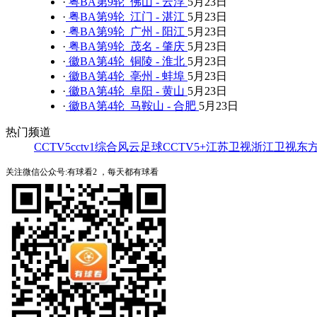
·
粤BA第9轮 佛山 - 云浮
5月23日
·
粤BA第9轮 江门 - 湛江
5月23日
·
粤BA第9轮 广州 - 阳江
5月23日
·
粤BA第9轮 茂名 - 肇庆
5月23日
·
徽BA第4轮 铜陵 - 淮北
5月23日
·
徽BA第4轮 亳州 - 蚌埠
5月23日
·
徽BA第4轮 阜阳 - 黄山
5月23日
·
徽BA第4轮 马鞍山 - 合肥
5月23日
热门频道
CCTV5
cctv1综合
风云足球
CCTV5+
江苏卫视
浙江卫视
东
关注微信公众号:有球看2 ，每天都有球看