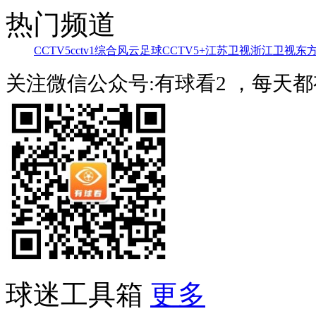
热门频道
CCTV5
cctv1综合
风云足球
CCTV5+
江苏卫视
浙江卫视
东
关注微信公众号:有球看2 ，每天
球迷工具箱
更多