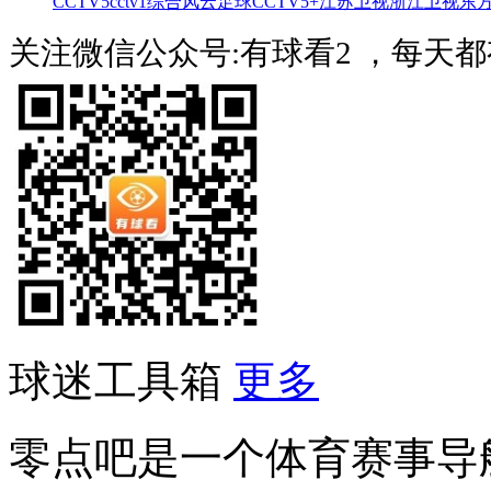
CCTV5
cctv1综合
风云足球
CCTV5+
江苏卫视
浙江卫视
东
关注微信公众号:有球看2 ，每天
球迷工具箱
更多
零点吧是一个体育赛事导