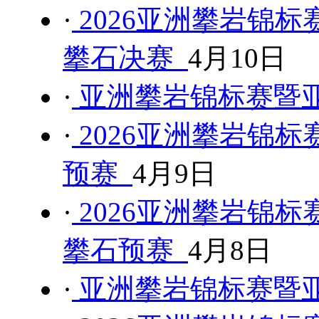
·
2026亚洲攀岩锦
攀石决赛
4月10日
·
亚洲攀岩锦标赛暨
·
2026亚洲攀岩锦
预赛
4月9日
·
2026亚洲攀岩锦
攀石预赛
4月8日
·
亚洲攀岩锦标赛暨