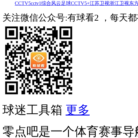
CCTV5
cctv1综合
风云足球
CCTV5+
江苏卫视
浙江卫视
东
关注微信公众号:有球看2 ，每天
球迷工具箱
更多
零点吧是一个体育赛事导