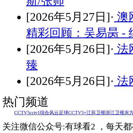
斯/张帅
[2026年5月27日]·
澳
精彩回顾：吴易昺 -
[2026年5月26日]·
法
臻
[2026年5月26日]·
法网
热门频道
CCTV5
cctv1综合
风云足球
CCTV5+
江苏卫视
浙江卫视
东
关注微信公众号:有球看2 ，每天