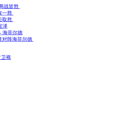
仪两战皆胜
取一胜
松取胜
宜泽
- 海菲尔德
童对阵海菲尔德
方卫视