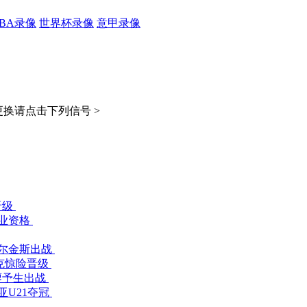
CBA录像
世界杯录像
意甲录像
换请点击下列信号 >
晋级
职业资格
米尔金斯出战
克惊险晋级
廖予生出战
亚U21夺冠