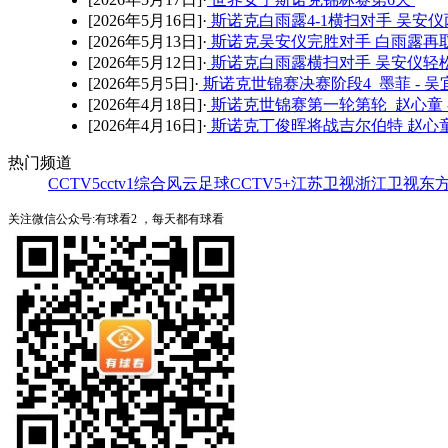
[2026年5月16日]·
斯诺克白雨露4-1横扫对手 吴安
[2026年5月13日]·
斯诺克吴安仪完胜对手 白雨露再
[2026年5月12日]·
斯诺克白雨露横扫对手 吴安仪轻
[2026年5月5日]·
斯诺克世锦赛决赛阶段4 墨菲 - 吴
[2026年4月18日]·
斯诺克世锦赛第一轮第轮 赵心童 
[2026年4月16日]·
斯诺克丁俊晖将战吉尔伯特 赵心
热门频道
CCTV5
cctv1综合
风云足球
CCTV5+
江苏卫视
浙江卫视
东
关注微信公众号:有球看2 ，每天都有球看