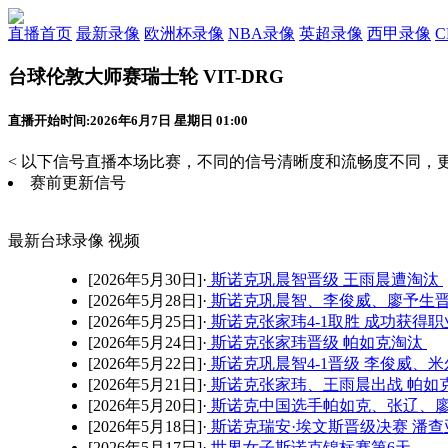
直播首页
最新录像
欧洲杯录像
NBA录像
英超录像
西甲录像
台球伦敦大师赛瑞士轮 VIT-DRG
直播开始时间:2026年6月7日 星期日 01:00
< 以下信号直播本场比赛，不同的信号清晰度和流畅度不同，更
赛前更新信号
最新台球录像 视频
[2026年5月30日]·
斯诺克巩晨智晋级 王雨晨遭淘汰
[2026年5月28日]·
斯诺克巩晨智、李俊威、廖予生
[2026年5月25日]·
斯诺克张家玮4-1取胜 成功获得
[2026年5月24日]·
斯诺克张家玮晋级 帕如克淘汰
[2026年5月22日]·
斯诺克巩晨智4-1晋级 李俊威、
[2026年5月21日]·
斯诺克张家玮、王雨晨出战 帕如
[2026年5月20日]·
斯诺克中国选手帕如克、张辽、
[2026年5月18日]·
斯诺克瑞安·埃文斯晋级决赛 潘查
[2026年5月17日]·
世界女子斯诺克锦标赛第6天