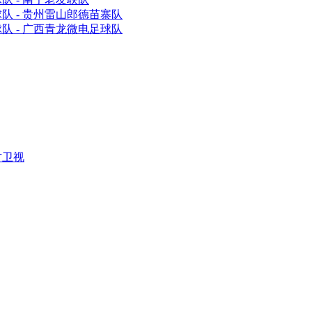
队 - 贵州雷山郎德苗寨队
队 - 广西青龙微电足球队
方卫视