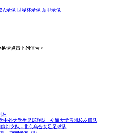
CBA录像
世界杯录像
意甲录像
换请点击下列信号 >
利村
中外大学生足球联队 - 交通大学贵州校友联队
能灯女队 - 北京乌合女足足球队
 - 南宁老友联队