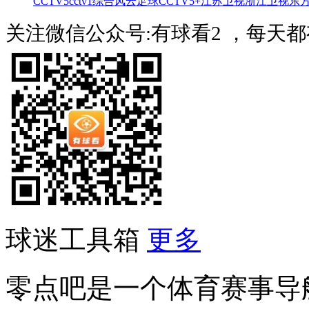
CCTV5
cctv1综合
风云足球
CCTV5+
江苏卫视
浙江卫视
东
关注微信公众号:有球看2 ，每天
球迷工具箱
更多
零点吧是一个体育赛事导