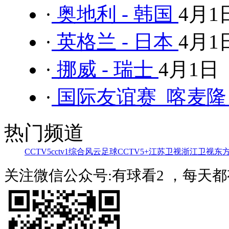
·
奥地利 - 韩国
4月1
·
英格兰 - 日本
4月1
·
挪威 - 瑞士
4月1日
·
国际友谊赛 喀麦隆 
热门频道
CCTV5
cctv1综合
风云足球
CCTV5+
江苏卫视
浙江卫视
东
关注微信公众号:有球看2 ，每天