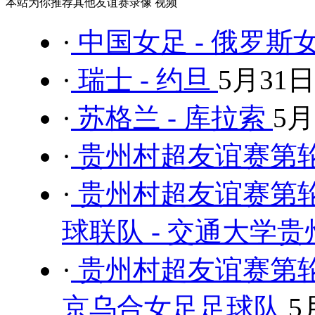
本站为你推荐其他友谊赛录像 视频
·
中国女足 - 俄罗斯
·
瑞士 - 约旦
5月31日
·
苏格兰 - 库拉索
5月
·
贵州村超友谊赛第轮 
·
贵州村超友谊赛第
球联队 - 交通大学
·
贵州村超友谊赛第轮
京乌合女足足球队
5