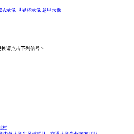
CBA录像
世界杯录像
意甲录像
换请点击下列信号 >
利村
中外大学生足球联队 - 交通大学贵州校友联队