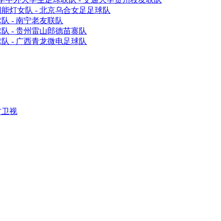
能灯女队 - 北京乌合女足足球队
 - 南宁老友联队
队 - 贵州雷山郎德苗寨队
队 - 广西青龙微电足球队
方卫视