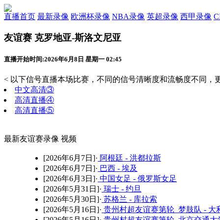
直播首页
最新录像
欧洲杯录像
NBA录像
英超录像
西甲录像
友谊赛 克罗地亚-斯洛文尼亚
直播开始时间:2026年6月8日 星期一 02:45
< 以下信号直播本场比赛，不同的信号清晰度和流畅度不同，更
中文高清③
高清直播④
高清直播⑤
最新友谊赛录像 视频
[2026年6月7日]·
阿根廷 - 洪都拉斯
[2026年6月7日]·
巴西 - 埃及
[2026年6月3日]·
中国女足 - 俄罗斯女足
[2026年5月31日]·
瑞士 - 约旦
[2026年5月30日]·
苏格兰 - 库拉索
[2026年5月16日]·
贵州村超友谊赛第轮 梦肢队 - 大
[2026年5月16日]·
贵州村超友谊赛第轮 北京交通大学