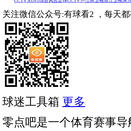
CCTV5
cctv1综合
风云足球
CCTV5+
江苏卫视
浙江卫视
东
关注微信公众号:有球看2 ，每天
球迷工具箱
更多
零点吧是一个体育赛事导