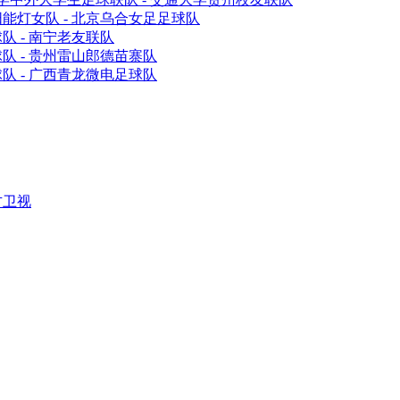
能灯女队 - 北京乌合女足足球队
 - 南宁老友联队
队 - 贵州雷山郎德苗寨队
队 - 广西青龙微电足球队
方卫视