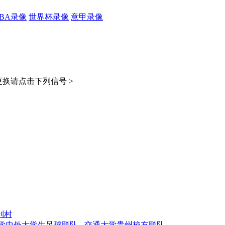
CBA录像
世界杯录像
意甲录像
换请点击下列信号 >
利村
中外大学生足球联队 - 交通大学贵州校友联队