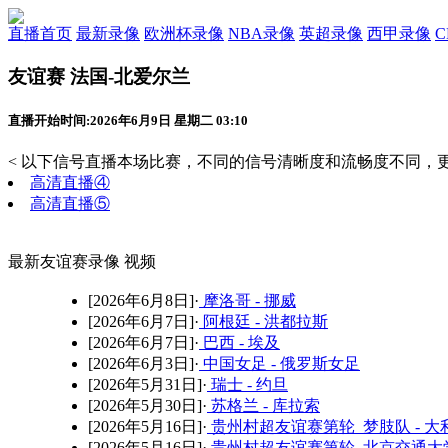
直播首页
最新录像
欧洲杯录像
NBA录像
英超录像
西甲录像
友谊赛 法国-北爱尔兰
直播开始时间:2026年6月9日 星期二 03:10
< 以下信号直播本场比赛，不同的信号清晰度和流畅度不同，更
高清直播④
高清直播⑤
最新友谊赛录像 视频
[2026年6月8日]·
摩洛哥 - 挪威
[2026年6月7日]·
阿根廷 - 洪都拉斯
[2026年6月7日]·
巴西 - 埃及
[2026年6月3日]·
中国女足 - 俄罗斯女足
[2026年5月31日]·
瑞士 - 约旦
[2026年5月30日]·
苏格兰 - 库拉索
[2026年5月16日]·
贵州村超友谊赛第轮 梦肢队 - 大
[2026年5月16日]·
贵州村超友谊赛第轮 北京交通大学