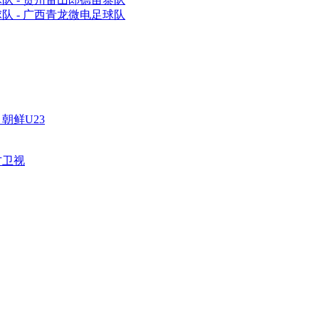
队 - 广西青龙微电足球队
 朝鲜U23
方卫视