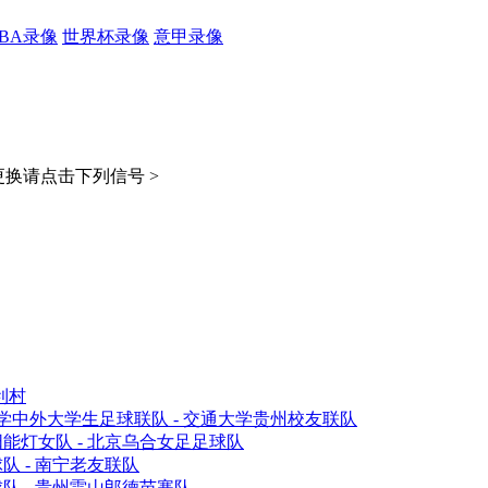
CBA录像
世界杯录像
意甲录像
换请点击下列信号 >
利村
中外大学生足球联队 - 交通大学贵州校友联队
能灯女队 - 北京乌合女足足球队
 - 南宁老友联队
队 - 贵州雷山郎德苗寨队