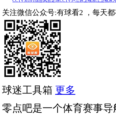
CCTV5
cctv1综合
风云足球
CCTV5+
江苏卫视
浙江卫视
东
关注微信公众号:有球看2 ，每天
球迷工具箱
更多
零点吧是一个体育赛事导