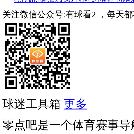
CCTV5
cctv1综合
风云足球
CCTV5+
江苏卫视
浙江卫视
东
关注微信公众号:有球看2 ，每天
球迷工具箱
更多
零点吧是一个体育赛事导