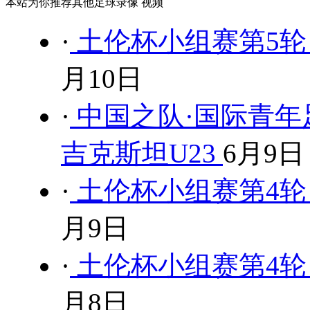
本站为你推荐其他足球录像 视频
·
土伦杯小组赛第5轮 刚
月10日
·
中国之队·国际青年足
吉克斯坦U23
6月9日
·
土伦杯小组赛第4轮 委
月9日
·
土伦杯小组赛第4轮 科
月8日