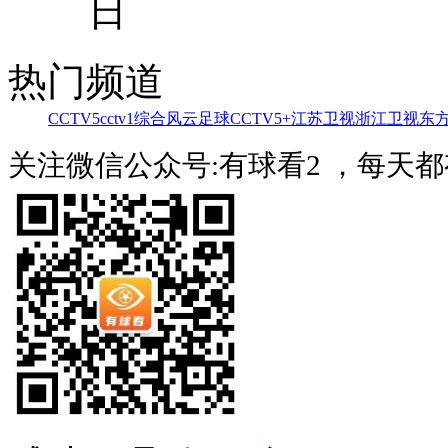
日
热门频道
CCTV5
cctv1综合
风云足球
CCTV5+
江苏卫视
浙江卫视
东
关注微信公众号:有球看2 ，每天