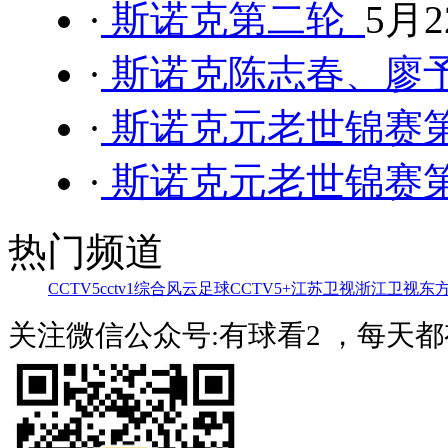
·
斯诺克第二轮
5月2
·
斯诺克陈志春、廖
·
斯诺克元老世锦赛
·
斯诺克元老世锦赛
热门频道
CCTV5
cctv1综合
风云足球
CCTV5+
江苏卫视
浙江卫视
东
关注微信公众号:有球看2 ，每天