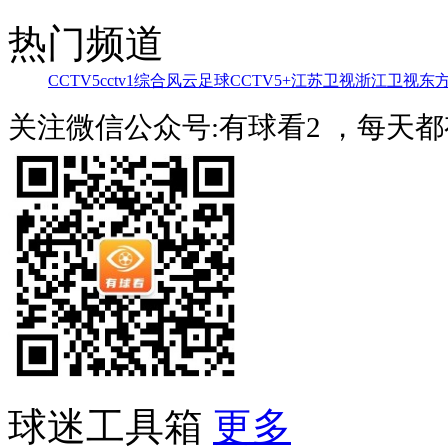
热门频道
CCTV5
cctv1综合
风云足球
CCTV5+
江苏卫视
浙江卫视
东
关注微信公众号:有球看2 ，每天
球迷工具箱
更多