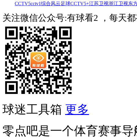
CCTV5
cctv1综合
风云足球
CCTV5+
江苏卫视
浙江卫视
东
关注微信公众号:有球看2 ，每天
球迷工具箱
更多
零点吧是一个体育赛事导