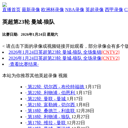
直播首页
最新录像
欧洲杯录像
NBA录像
英超录像
西甲录像
英超第23轮 曼城-狼队
比赛日期: 2026年1月24日 星期六
< 请点击下面的录像或视频链接开始观看，部分录像会有多个版
2026年1月24日英超第23轮 曼城-狼队 全场集锦
[CNTV2]
2026年1月24日英超第23轮 曼城-狼队 全场录像
[CNTV2]
·查看比赛结果·
本站为你推荐其他英超录像 视频
·
第22轮 切尔西 - 布伦特福德
1月17日
·
第22轮 利物浦 - 伯恩利
1月17日
·
第22轮 曼联 - 曼城
1月17日
·
第21轮 富勒姆 - 切尔西
1月8日
·
第18轮 桑德兰 - 利兹联
12月28日
·
第18轮 利物浦 - 狼队
12月27日
·
第17轮 维拉 - 曼联
12月22日