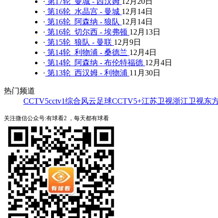
·
第17轮 曼城 - 西汉姆
12月20日
·
第16轮 水晶宫 - 曼城
12月14日
·
第16轮 阿森纳 - 狼队
12月14日
·
第16轮 切尔西 - 埃弗顿
12月13日
·
第15轮 狼队 - 曼联
12月9日
·
第14轮 利物浦 - 桑德兰
12月4日
·
第14轮 阿森纳 - 布伦特福德
12月4日
·
第13轮 西汉姆 - 利物浦
11月30日
热门频道
CCTV5
cctv1综合
风云足球
CCTV5+
江苏卫视
浙江卫视
东
关注微信公众号:有球看2 ，每天都有球看