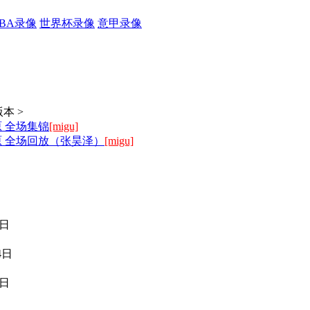
CBA录像
世界杯录像
意甲录像
本 >
原 全场集锦
[migu]
江原 全场回放（张昊泽）
[migu]
4日
4日
3日