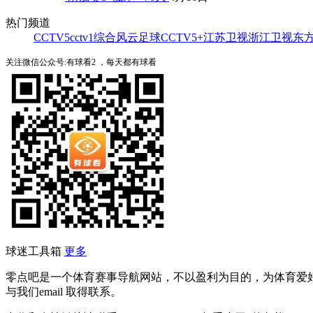
热门频道
CCTV5
cctv1综合
风云足球
CCTV5+
江苏卫视
浙江卫视
东
关注微信公众号:有球看2 ，每天都有球看
球迷工具箱
更多
零点吧是一个体育赛事导航网站，不以盈利为目的，为体育爱
与我们email 取得联系。