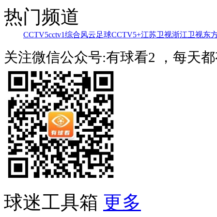
热门频道
CCTV5
cctv1综合
风云足球
CCTV5+
江苏卫视
浙江卫视
东
关注微信公众号:有球看2 ，每天
球迷工具箱
更多